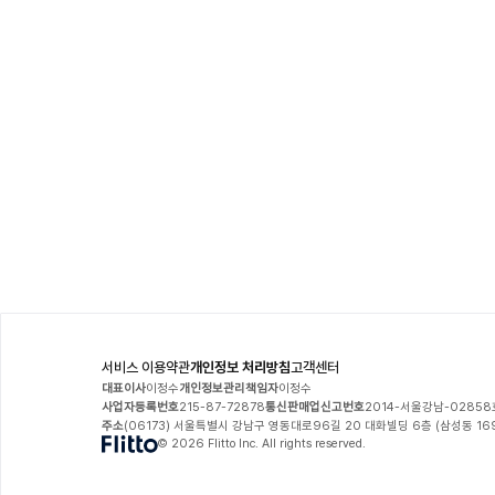
서비스 이용약관
개인정보 처리방침
고객센터
대표이사
이정수
개인정보관리책임자
이정수
사업자등록번호
215-87-72878
통신판매업신고번호
2014-서울강남-02858
주소
(06173) 서울특별시 강남구 영동대로96길 20 대화빌딩 6층 (삼성동 16
© 2026 Flitto Inc. All rights reserved.